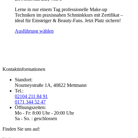
Lerne in nur einem Tag professionelle Make-up
Techniken im praxisnahen Schminkkurs mit Zertifikat –
ideal für Einsteiger & Beauty-Fans. Jetzt Platz sichern!
Dieses
Ausführung wählen
Produkt
weist
mehrere
Varianten
auf.
Die
Kontaktinformationen
Optionen
können
Standort:
auf
Nourneystraße 1A, 40822 Mettmann
der
Tel.:
Produktseite
02104 211 84 91
gewählt
0171 344 52 47
werden
Öffnungszeiten:
Mo - Fr: 8:00 Uhr - 20:00 Uhr
Sa - So. : geschlossen
Finden Sie uns auf: