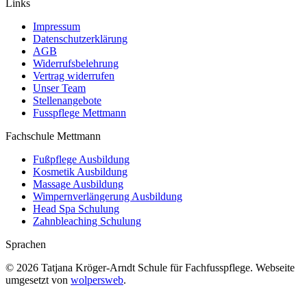
Facebook
Instagram
Links
page
page
Impressum
opens
opens
Datenschutzerklärung
in
in
AGB
new
new
Widerrufsbelehrung
window
window
Vertrag widerrufen
Unser Team
Stellenangebote
Fusspflege Mettmann
Fachschule Mettmann
Fußpflege Ausbildung
Kosmetik Ausbildung
Massage Ausbildung
Wimpernverlängerung Ausbildung
Head Spa Schulung
Zahnbleaching Schulung
Sprachen
© 2026 Tatjana Kröger-Arndt Schule für Fachfusspflege. Webseite
umgesetzt von
wolpersweb
.