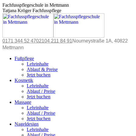
Zum
Fachfusspflegeschule in Mettmann
Inhalt
Tatjana Kröger Fachfusspflege
springen
0171 344 52 47
02104 211 84 91
Nourneystraße 1A, 40822
Mettmann
X
Instagram
Fußpflege
page
page
Lehrinhalte
opens
opens
Ablauf & Preise
in
in
Jetzt buchen
new
new
Kosmetik
window
window
Lehrinhalte
Ablauf / Preise
Jetzt buchen
Massage
Lehrinhalte
Ablauf / Preise
Jetzt buchen
Nageldesign
Lehrinhalte
Ablauf / Preise