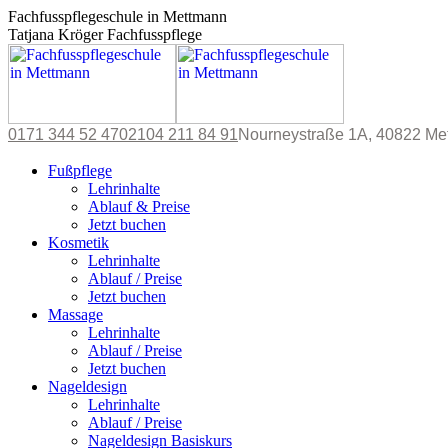
Zum
Fachfusspflegeschule in Mettmann
Inhalt
Tatjana Kröger Fachfusspflege
springen
0171 344 52 47
02104 211 84 91
Nourneystraße 1A, 40822 Me
X
Instagram
Fußpflege
page
page
Lehrinhalte
opens
opens
Ablauf & Preise
in
in
Jetzt buchen
new
new
Kosmetik
window
window
Lehrinhalte
Ablauf / Preise
Jetzt buchen
Massage
Lehrinhalte
Ablauf / Preise
Jetzt buchen
Nageldesign
Lehrinhalte
Ablauf / Preise
Nageldesign Basiskurs