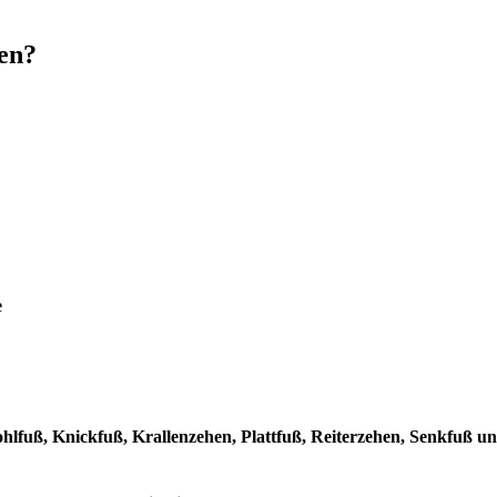
den?
e
lfuß, Knickfuß, Krallenzehen, Plattfuß, Reiterzehen, Senkfuß u